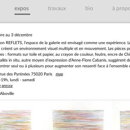
expos
travaux
bio
à prop
re au 3 décembre
ion REFLETS, l’espace de la galerie est envisagé comme une expérience. Le
s créent un environnement visuel multiple et en mouvement. Les pièces pr
es : formats sur toile et papier, au crayon de couleur, feutre, encre de Ch
tallés in situ, autre moyen d’expression d’Anne-Flore Cabanis, suggèrent
entrer seul ou à plusieurs pour augmenter son ressenti face à l’ensemble 
 rue des Pyrénées 75020 Paris
map
-19h, lundi - samedi
 presse
Aboville