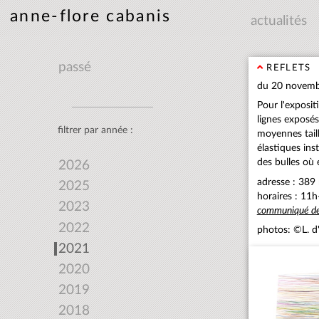
anne-flore cabanis
actualités
passé
REFLETS
du 20 novemb
Pour l'exposit
lignes exposé
filtrer par année :
moyennes taill
élastiques ins
des bulles où 
2026
adresse : 389
2025
horaires : 11h
2023
communiqué de
2022
photos: ©L. d'
2021
2020
2019
2018