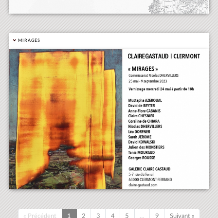
MIRAGES
« Précédent
1
2
3
4
5
…
9
Suivant »