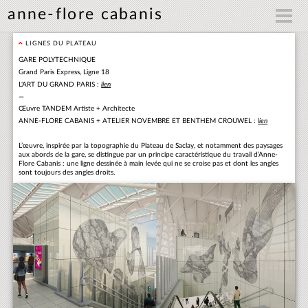
anne-flore cabanis
LIGNES DU PLATEAU
GARE POLYTECHNIQUE
Grand Paris Express, Ligne 18
L'ART DU GRAND PARIS :
lien
—
Œuvre TANDEM Artiste + Architecte
ANNE-FLORE CABANIS + ATELIER NOVEMBRE ET BENTHEM CROUWEL :
lien
L’œuvre, inspirée par la topographie du Plateau de Saclay, et notamment des paysages
aux abords de la gare, se distingue par un principe caractéristique du travail d’Anne-
Flore Cabanis : une ligne dessinée à main levée qui ne se croise pas et dont les angles
sont toujours des angles droits.