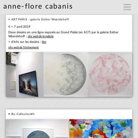
anne-flore cabanis
ART PARIS - galerie Esther Woerdehoff
4 > 7 avril 2019
Deux dessins en une ligne exposés au Grand Palais (en A17) par la galerie Esther
Woerdehoff :
site web de la galerie
+ d'info sur les dessins :
lien
site web de l'événement
By-Collectors#1